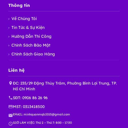
Thông tin
Về Chúng Tôi
Tin Tức & Sự Kiện
Hướng Dẫn Thi Công
Chính Sách Bảo Mật
Chính Sách Giao Hàng
Liên hệ
ĐC: 235/29 Đặng Thùy Trâm, Phường Bình Lợi Trung, TP.
Hồ Chí Minh
SĐT:
0906 86 26 96
MST: 0313418500
EMAIL:
minhquanmqb2015@gmail.com
GIỜ LÀM VIỆC: Thứ 2 – Thứ 7: 8:00 – 17:30