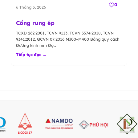
0
6 Tháng 5, 2026
Cống rung ép
TCXD 262:2001, TCVN 9113, TCVN 5574:2018, TCVN
9341:2012, QCVN 07:2016 M300–M400 Bảng quy cách
Đường kính mm Độ…
Tiếp tục đọc →