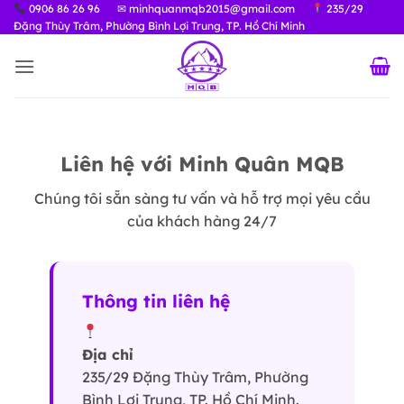
Bỏ
0906 86 26 96
✉ minhquanmqb2015@gmail.com
235/29
Đặng Thùy Trâm, Phường Bình Lợi Trung, TP. Hồ Chí Minh
qua
nội
dung
Liên hệ với Minh Quân MQB
Chúng tôi sẵn sàng tư vấn và hỗ trợ mọi yêu cầu
của khách hàng 24/7
Thông tin liên hệ
Địa chỉ
235/29 Đặng Thùy Trâm, Phường
Bình Lợi Trung, TP. Hồ Chí Minh.