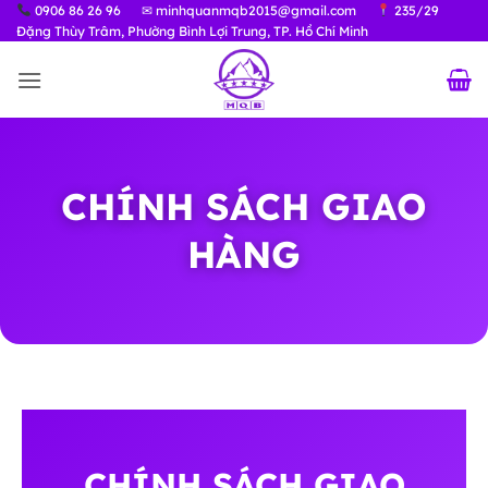
Bỏ
0906 86 26 96
✉ minhquanmqb2015@gmail.com
235/29
Đặng Thùy Trâm, Phường Bình Lợi Trung, TP. Hồ Chí Minh
qua
nội
dung
CHÍNH SÁCH GIAO
HÀNG
CHÍNH SÁCH GIAO