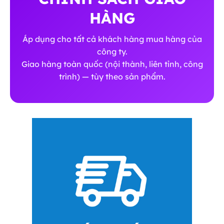
HÀNG
Áp dụng cho tất cả khách hàng mua hàng của
công ty.
Giao hàng toàn quốc (nội thành, liên tỉnh, công
trình) — tùy theo sản phẩm.