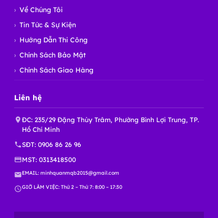
Về Chúng Tôi
Tin Tức & Sự Kiện
Hướng Dẫn Thi Công
Chính Sách Bảo Mật
Chính Sách Giao Hàng
Liên hệ
ĐC: 235/29 Đặng Thùy Trâm, Phường Bình Lợi Trung, TP.
Hồ Chí Minh
SĐT:
0906 86 26 96
MST: 0313418500
EMAIL:
minhquanmqb2015@gmail.com
GIỜ LÀM VIỆC: Thứ 2 – Thứ 7: 8:00 – 17:30