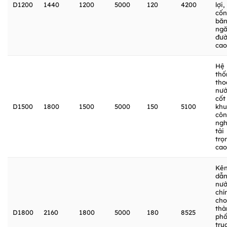
D1200
1440
1200
5000
120
4200
lợi,
cố
bă
ng
đư
cao
Hệ
thố
tho
nư
cốt 
D1500
1800
1500
5000
150
5100
khu
cô
ngh
tải
trọ
cao
Kê
dẫ
nư
chí
cho
thà
D1800
2160
1800
5000
180
8525
phố
trụ