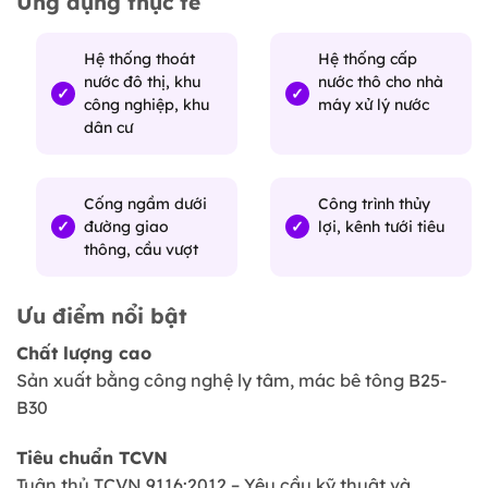
Ứng dụng thực tế
Hệ thống thoát
Hệ thống cấp
nước đô thị, khu
nước thô cho nhà
công nghiệp, khu
máy xử lý nước
dân cư
Cống ngầm dưới
Công trình thủy
đường giao
lợi, kênh tưới tiêu
thông, cầu vượt
Ưu điểm nổi bật
Chất lượng cao
Sản xuất bằng công nghệ ly tâm, mác bê tông B25-
B30
Tiêu chuẩn TCVN
Tuân thủ TCVN 9116:2012 – Yêu cầu kỹ thuật và