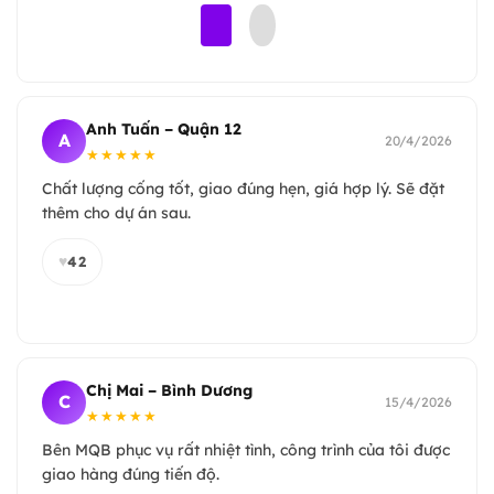
Anh Tuấn – Quận 12
A
20/4/2026
★★★★★
Chất lượng cống tốt, giao đúng hẹn, giá hợp lý. Sẽ đặt
thêm cho dự án sau.
♥
42
Chị Mai – Bình Dương
C
15/4/2026
★★★★★
Bên MQB phục vụ rất nhiệt tình, công trình của tôi được
giao hàng đúng tiến độ.