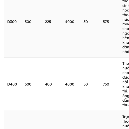
thả
sin
hoạ
tho
nư
D300
300
225
4000
50
575
mư
cho
ng
hẻ
khu
dân
nh
Tho
nư
cho
đư
nội
D400
500
400
4000
50
750
khu
thị,
ốn
dẫn
thu
Trụ
tho
nư