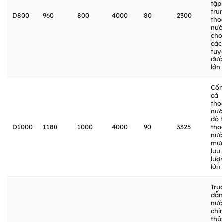
tập
tru
D800
960
800
4000
80
2300
tho
nư
cho
các
tuy
đư
lớn
Cố
cả
tho
nư
đô t
D1000
1180
1000
4000
90
3325
tho
nư
mư
lưu
lượ
lớn
Trụ
dẫ
nư
chí
thủ