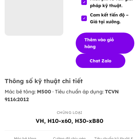
pháp kỹ thuật.
Cam kết tiến độ –
Giá tại xưởng.
Thêm vào giỏ
hàng
Chat Zalo
Thông số kỹ thuật chi tiết
Mác bê tông:
M500
· Tiêu chuẩn áp dụng:
TCVN
9116:2012
CHỦNG LOẠI
VH, H10-x60, H30-xB80
Mác bê tông
Cường độ chịu nén
Tiêu chuẩn kỹ thuật &