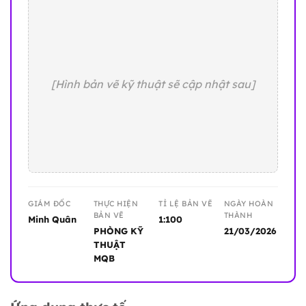
[Hình bản vẽ kỹ thuật sẽ cập nhật sau]
GIÁM ĐỐC
THỰC HIỆN
TỈ LỆ BẢN VẼ
NGÀY HOÀN
BẢN VẼ
THÀNH
Minh Quân
1:100
PHÒNG KỸ
21/03/2026
THUẬT
MQB