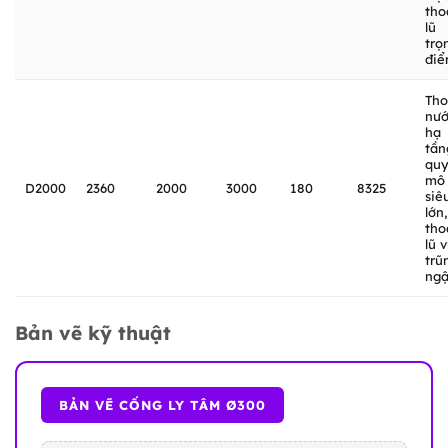
tho
lũ
trọ
điể
Tho
nư
hạ
tần
qu
mô
D2000
2360
2000
3000
180
8325
siê
lớn,
tho
lũ 
trũ
ngậ
Bản vẽ kỹ thuật
BẢN VẼ CỐNG LY TÂM Ø300