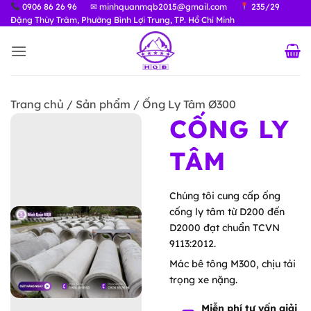
Bỏ
0906 86 26 96
✉ minhquanmqb2015@gmail.com
235/29
Đặng Thùy Trâm, Phường Bình Lợi Trung, TP. Hồ Chí Minh
qua
nội
dung
Trang chủ / Sản phẩm / Ống Ly Tâm Ø300
CỐNG LY
TÂM
Chúng tôi cung cấp ống
cống ly tâm từ D200 đến
D2000 đạt chuẩn TCVN
9113:2012.
Mác bê tông M300, chịu tải
trọng xe nặng.
Miễn phí tư vấn giải