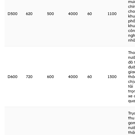
mư
chí
cho
D500
620
500
4000
60
1100
khu
phố
khu
cô
ngh
nh
Tho
nư
đô t
đư
gia
D600
720
600
4000
60
1300
thô
chị
tải
trọ
xe 
qu
Trụ
thu
go
nư
thả