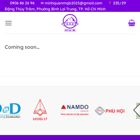
Bỏ
0906 86 26 96
✉ minhquanmqb2015@gmail.com
235/29
Đặng Thùy Trâm, Phường Bình Lợi Trung, TP. Hồ Chí Minh
qua
nội
dung
Coming soon…