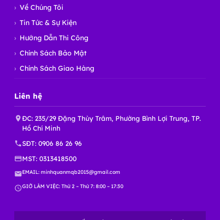
Về Chúng Tôi
Tin Tức & Sự Kiện
Hướng Dẫn Thi Công
Chính Sách Bảo Mật
Chính Sách Giao Hàng
Liên hệ
ĐC: 235/29 Đặng Thùy Trâm, Phường Bình Lợi Trung, TP.
Hồ Chí Minh
SĐT:
0906 86 26 96
MST: 0313418500
EMAIL:
minhquanmqb2015@gmail.com
GIỜ LÀM VIỆC: Thứ 2 – Thứ 7: 8:00 – 17:30